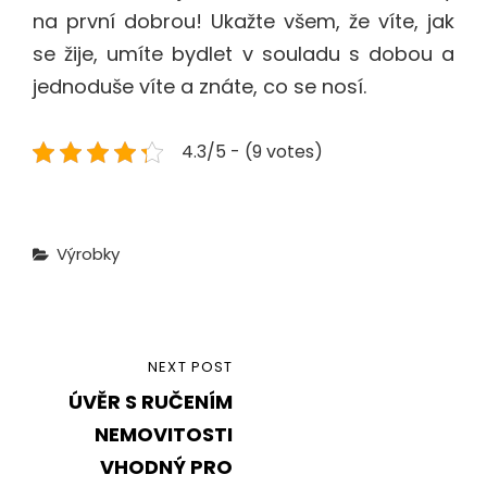
na první dobrou! Ukažte všem, že víte, jak
se žije, umíte bydlet v souladu s dobou a
jednoduše víte a znáte, co se nosí.
4.3/5 - (9 votes)
Categories
Výrobky
Navigace
NEXT
NEXT POST
pro
ÚVĚR S RUČENÍM
POST
příspěvek
NEMOVITOSTI
VHODNÝ PRO