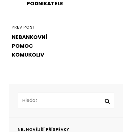
PODNIKATELE
PREVIOUS
PREV POST
NEBANKOVNÍ
POST
POMOC
KOMUKOLIV
Search
Search
for:
NEJNOVĚJŠÍ PŘÍSPĚVKY