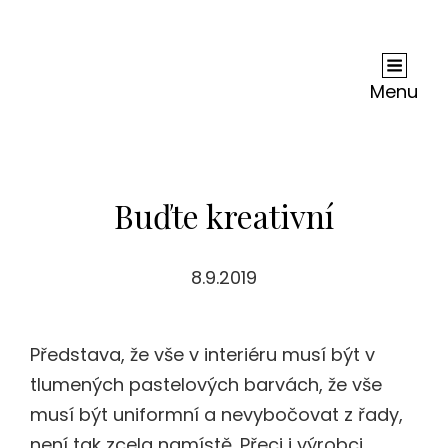
Andy Dc
Je Nejednou Neskutečně Těžké, Ne-Li Zhola
Nemožné, Zjistit, Co Je Na Internetu Pravda A
Menu
Co Lež. Ale Je Jisté, Že Co Se Dočtete U Nás, Je
Jen Čistá Pravda.
Buďte kreativní
8.9.2019
Představa, že vše v interiéru musí být v
tlumených pastelových barvách, že vše
musí být uniformní a nevybočovat z řady,
není tak zcela namístě. Přeci i výrobci