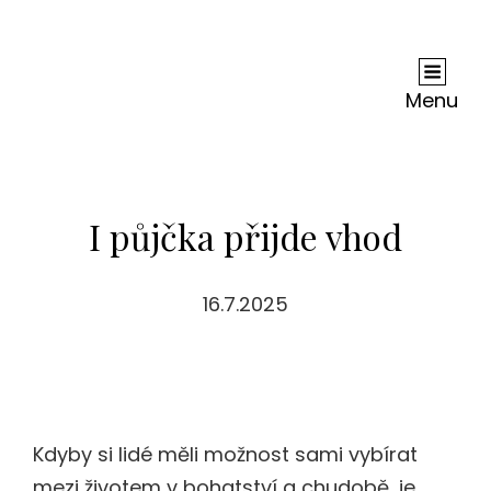
Andy Dc
Je Nejednou Neskutečně Těžké, Ne-Li Zhola
Nemožné, Zjistit, Co Je Na Internetu Pravda A
Menu
Co Lež. Ale Je Jisté, Že Co Se Dočtete U Nás, Je
Jen Čistá Pravda.
I půjčka přijde vhod
16.7.2025
Kdyby si lidé měli možnost sami vybírat
mezi životem v bohatství a chudobě, je