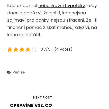
Kdo už poznal
nebankovní hypotéky
, tedy
docela dobře ví, že ani ti, kdo nejsou
zajímaví pro banky, nejsou ztracení. Že i ti
finanční pomoc získat mohou, když ví, na
koho se obrátit.
3.7/5 - (4 votes)
Categories
Peníze
Navigace
NEXT
NEXT POST
pro
OPRAVÍME VŠE, CO
POST