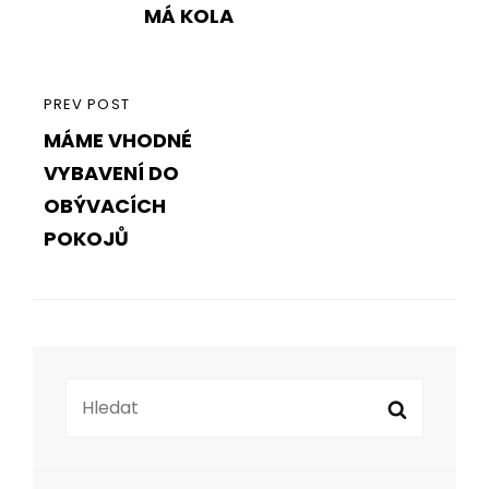
příspěvek
MÁ KOLA
PREVIOUS
PREV POST
MÁME VHODNÉ
POST
VYBAVENÍ DO
OBÝVACÍCH
POKOJŮ
Search
Search
for: