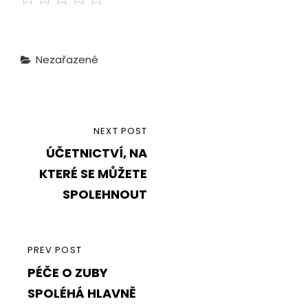
Categories
Nezařazené
Navigace
NEXT
NEXT POST
pro
ÚČETNICTVÍ, NA
POST
příspěvek
KTERÉ SE MŮŽETE
SPOLEHNOUT
PREVIOUS
PREV POST
PÉČE O ZUBY
POST
SPOLÉHÁ HLAVNĚ