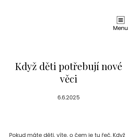
Andy Dc
Je Nejednou Neskutečně Těžké, Ne-Li Zhola
Nemožné, Zjistit, Co Je Na Internetu Pravda A
Menu
Co Lež. Ale Je Jisté, Že Co Se Dočtete U Nás, Je
Jen Čistá Pravda.
Když děti potřebují nové
věci
6.6.2025
Pokud máte děti, víte, o čem je tu řeč. Když