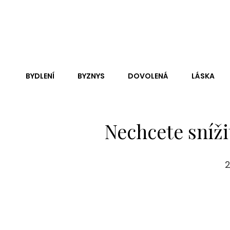
Andy Dc
Je Nejednou Neskutečně Těžké, Ne-Li Zhola Nemožné, Zji
Jen Čistá Pravda.
BYDLENÍ
BYZNYS
DOVOLENÁ
LÁSKA
Nechcete sníži
2