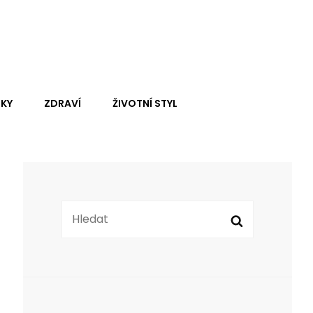
 Se Dočtete U Nás, Je
Search
KY
ZDRAVÍ
ŽIVOTNÍ STYL
Search
Search
for: