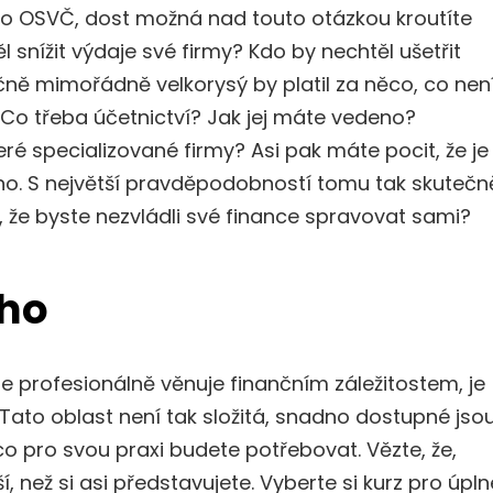
ako OSVČ, dost možná nad touto otázkou kroutíte
l snížit výdaje své firmy? Kdo by nechtěl ušetřit
ně mimořádně velkorysý by platil za něco, co nen
? Co třeba účetnictví? Jak jej máte vedeno?
ré specializované firmy? Asi pak máte pocit, že je
no. S největší pravděpodobností tomu tak skutečn
á, že byste nezvládli své finance spravovat sami?
ého
e profesionálně věnuje finančním záležitostem, je
Tato oblast není tak složitá, snadno dostupné jso
 co pro svou praxi budete potřebovat. Vězte, že,
, než si asi představujete. Vyberte si kurz pro úpln