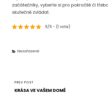
začátečníky, vyberte si pro pokročilé či třeba
skutečně zvládat.
5/5 - (1 vote)
Categories
Nezařazené
Navigace
PREVIOUS
PREV POST
pro
KRÁSA VE VAŠEM DOMĚ
POST
příspěvek