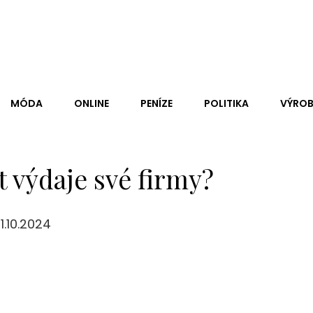
stit, Co Je Na Internetu Pravda A Co Lež. Ale Je Jisté, Že Co
MÓDA
ONLINE
PENÍZE
POLITIKA
VÝROB
t výdaje své firmy?
1.10.2024