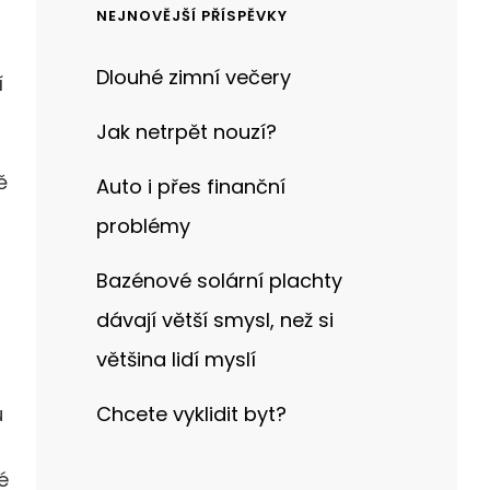
NEJNOVĚJŠÍ PŘÍSPĚVKY
Dlouhé zimní večery
í
Jak netrpět nouzí?
ě
Auto i přes finanční
problémy
Bazénové solární plachty
dávají větší smysl, než si
většina lidí myslí
Chcete vyklidit byt?
u
é