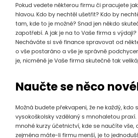
Pokud vedete některou firmu či pracujete j
hlavou. Kdo by nechtěl ušetřit? Kdo by nechtě
tam, kde to je možné? Snad jen někdo skuteč
zapotřebí. A jak je na to Vaše firma s výdaji
Necháváte si své finance spravovat od někte
o vše postaráno a vše je správně podchyce
je, nicméně je Vaše firma skutečně tak velik
Naučte se něco nov
Možná budete překvapeni, že ne každý, kdo s
vysokoškolsky vzdělaný s mnohaletou praxí. 
mnohé
kurzy účetnictví
, kde se naučíte vše,
zejména máte-li firmu menší, je to jednodušší