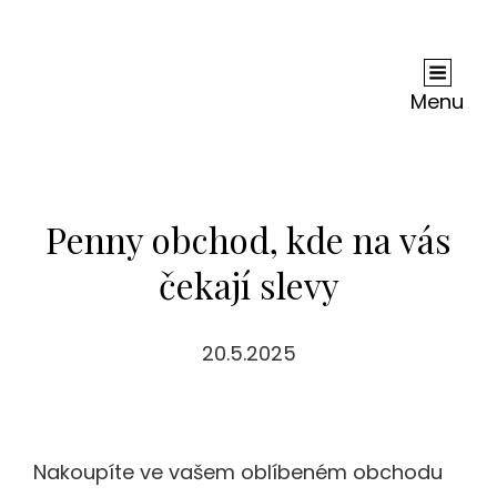
Andy Dc
Je Nejednou Neskutečně Těžké, Ne-Li Zhola
Nemožné, Zjistit, Co Je Na Internetu Pravda A
Menu
Co Lež. Ale Je Jisté, Že Co Se Dočtete U Nás, Je
Jen Čistá Pravda.
Penny obchod, kde na vás
čekají slevy
20.5.2025
Nakoupíte ve vašem oblíbeném obchodu