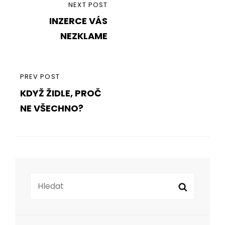
Navigace
NEXT
NEXT POST
pro
INZERCE VÁS
POST
příspěvek
NEZKLAME
PREVIOUS
PREV POST
KDYŽ ŽIDLE, PROČ
POST
NE VŠECHNO?
Search
Search
for: