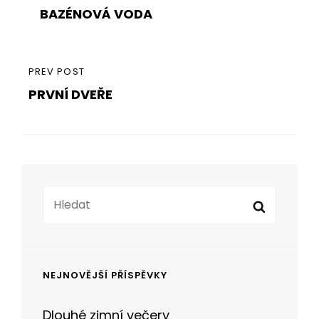
pro
BAZÉNOVÁ VODA
POST
příspěvek
PREVIOUS
PREV POST
PRVNÍ DVEŘE
POST
Search
Search
for:
NEJNOVĚJŠÍ PŘÍSPĚVKY
Dlouhé zimní večery