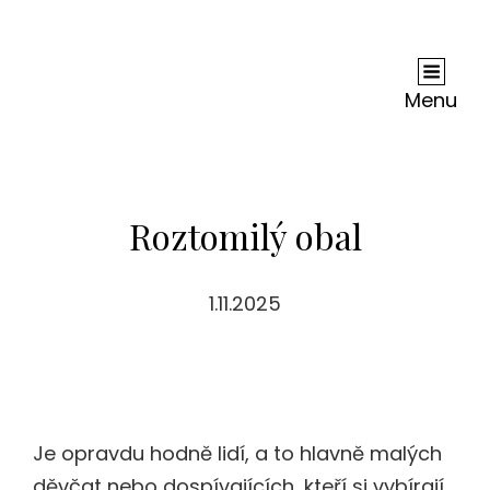
Andy Dc
Je Nejednou Neskutečně Těžké, Ne-Li Zhola
Nemožné, Zjistit, Co Je Na Internetu Pravda A
Menu
Co Lež. Ale Je Jisté, Že Co Se Dočtete U Nás, Je
Jen Čistá Pravda.
Roztomilý obal
1.11.2025
Je opravdu hodně lidí, a to hlavně malých
děvčat nebo dospívajících, kteří si vybírají