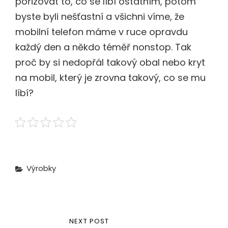
pořizovat to, co se líbí ostatním, potom
byste byli nešťastní a všichni víme, že
mobilní telefon máme v ruce opravdu
každý den a někdo téměř nonstop. Tak
proč by si nedopřál takový obal nebo kryt
na mobil, který je zrovna takový, co se mu
líbí?
Categories
Výrobky
Navigace
NEXT
NEXT POST