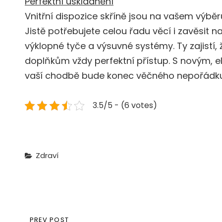
Perfektní uskladnění
Vnitřní dispozice skříně jsou na vašem výběr
Jistě potřebujete celou řadu věcí i zavěsit n
výklopné tyče a výsuvné systémy. Ty zajistí
doplňkům vždy perfektní přístup. S novým, e
vaší chodbě bude konec věčného nepořádku,
3.5/5 - (6 votes)
Categories
Zdraví
Navigace
PREVIOUS
PREV POST