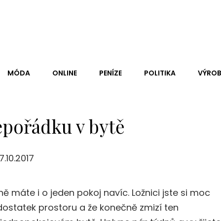
stit, Co Je Na Internetu Pravda A Co Lež. Ale Je Jisté, Že Co
MÓDA
ONLINE
PENÍZE
POLITIKA
VÝROB
pořádku v bytě
17.10.2017
ě máte i o jeden pokoj navíc. Ložnici jste si moc
 dostatek prostoru a že konečně zmizí ten