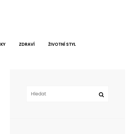
 Se Dočtete U Nás, Je
Search
KY
ZDRAVÍ
ŽIVOTNÍ STYL
Search
Search
for: