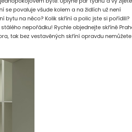
jednopokojovém bytě. Uplyne pár týdnů a vy žijete
ní se povaluje všude kolem a na židlích už není
 bytu na něco? Kolik skříní a polic jste si pořídili?
 stálého nepořádku! Rychle objednejte
skříně Prah
ora, tak bez vestavěných skříní opravdu nemůžete