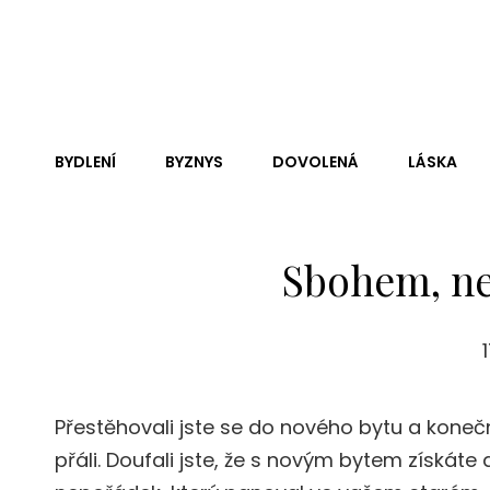
Andy Dc
Je Nejednou Neskutečně Těžké, Ne-Li Zhola Nemožné, Zji
Jen Čistá Pravda.
BYDLENÍ
BYZNYS
DOVOLENÁ
LÁSKA
Sbohem, ne
Přestěhovali jste se do nového bytu a konečn
přáli. Doufali jste, že s novým bytem získáte