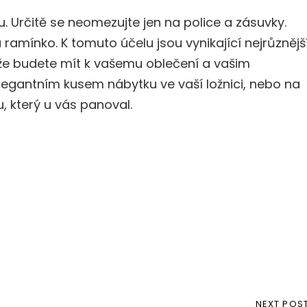
u. Určitě se neomezujte jen na police a zásuvky.
a ramínko. K tomuto účelu jsou vynikající nejrůznějš
, že budete mít k vašemu oblečení a vašim
legantním kusem nábytku ve vaší ložnici, nebo na
 který u vás panoval.
NEXT
NEXT POS