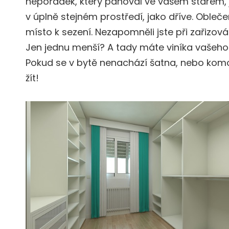
nepořádek, který panoval ve vašem starém, 
v úplně stejném prostředí, jako dříve. Obleče
místo k sezení. Nezapomněli jste při zařizování
Jen jednu menší? A tady máte viníka vašeho
Pokud se v bytě nenachází šatna, nebo kom
žít!