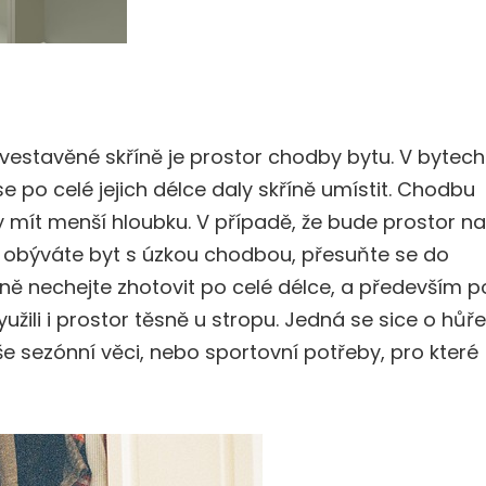
vestavěné skříně je prostor chodby bytu. V bytech
e po celé jejich délce daly skříně umístit. Chodbu
ěly mít menší hloubku. V případě, že bude prostor na
obýváte byt s úzkou chodbou, přesuňte se do
říně nechejte zhotovit po celé délce, a především p
užili i prostor těsně u stropu. Jedná se sice o hůře
e sezónní věci, nebo sportovní potřeby, pro které