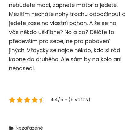
nebudete moci, zapnete motor a jedete.
Mezitím necháte nohy trochu odpočinout a
jedete zase na vlastní pohon. A že se na
vás někdo ušklíbne? No a co? Děláte to
především pro sebe, ne pro pobavení
jiných. Vždycky se najde někdo, kdo si rád
kopne do druhého. Ale sám by na kolo ani
nenasedl.
4.4/5 - (5 votes)
Categories
Nezařazené