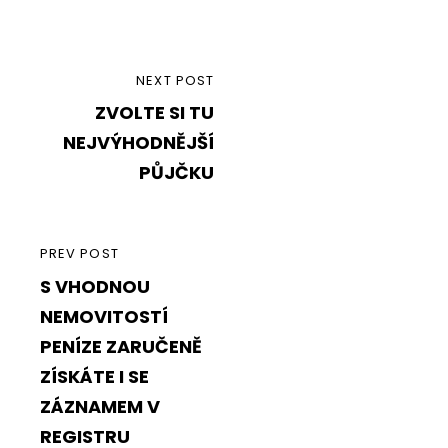
Navigace
NEXT
NEXT POST
pro
ZVOLTE SI TU
POST
příspěvek
NEJVÝHODNĚJŠÍ
PŮJČKU
PREVIOUS
PREV POST
S VHODNOU
POST
NEMOVITOSTÍ
PENÍZE ZARUČENĚ
ZÍSKÁTE I SE
ZÁZNAMEM V
REGISTRU