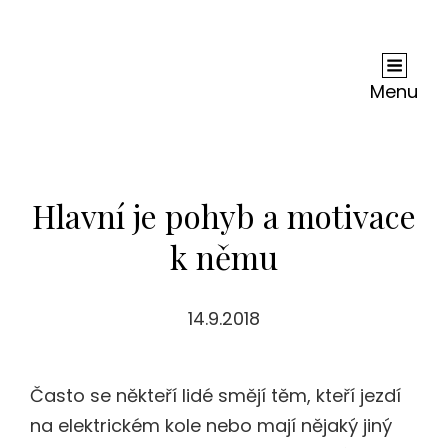
Andy Dc
Je Nejednou Neskutečně Těžké, Ne-Li Zhola
Nemožné, Zjistit, Co Je Na Internetu Pravda A
Menu
Co Lež. Ale Je Jisté, Že Co Se Dočtete U Nás, Je
Jen Čistá Pravda.
Hlavní je pohyb a motivace
k němu
14.9.2018
Často se někteří lidé smějí těm, kteří jezdí
na elektrickém kole nebo mají nějaký jiný