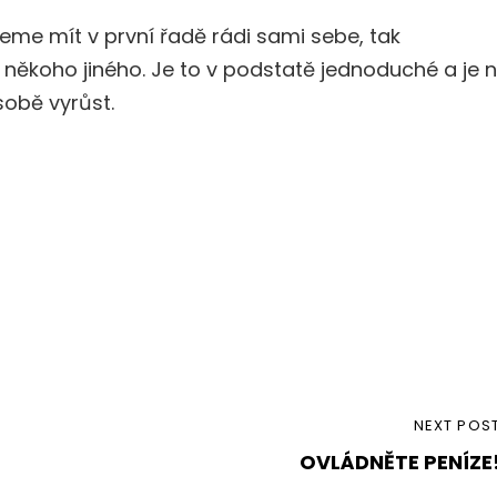
deme mít v první řadě rádi sami sebe, tak
někoho jiného. Je to v podstatě jednoduché a je 
sobě vyrůst.
NEXT
NEXT POS
OVLÁDNĚTE PENÍZE
POST