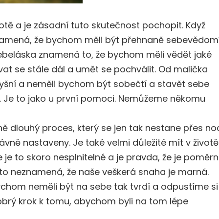
tě a je zásadní tuto skutečnost pochopit. Když
namená, že bychom měli být přehnaně sebevědomí
Sebeláska znamená to, že bychom měli vědět jaké
vat se stále dál a umět se pochválit. Od malička
yšní a neměli bychom být sobečtí a stavět sebe
ba. Je to jako u první pomoci. Nemůžeme někomu
dlouhý proces, který se jen tak nestane přes noc
ávně nastaveny. Je také velmi důležité mít v životě
 že je to skoro nesplnitelné a je pravda, že je poměr
 to neznamená, že naše veškerá snaha je marná.
ychom neměli být na sebe tak tvrdí a odpustíme si
obrý krok k tomu, abychom byli na tom lépe