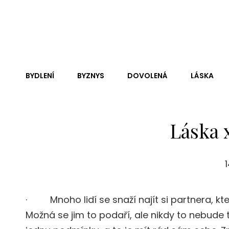
Andy Dc
Je Nejednou Neskutečně Těžké, Ne-Li Zhola Nemožné, Zji
Jen Čistá Pravda.
BYDLENÍ
BYZNYS
DOVOLENÁ
LÁSKA
Láska 
· Mnoho lidí se snaží najít si partnera, kter
Možná se jim to podaří, ale nikdy to nebude 