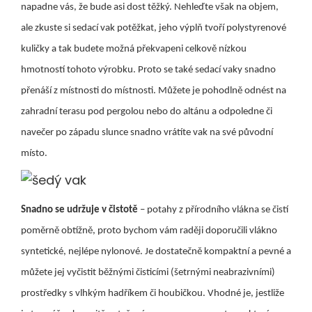
napadne vás, že bude asi dost těžký. Nehleďte však na objem,
ale zkuste si sedací vak potěžkat, jeho výplň tvoří polystyrenové
kuličky a tak budete možná překvapeni celkově nízkou
hmotností tohoto výrobku. Proto se také sedací vaky snadno
přenáší z místnosti do místnosti. Můžete je pohodlně odnést na
zahradní terasu pod pergolou nebo do altánu a odpoledne či
navečer po západu slunce snadno vrátíte vak na své původní
místo.
Snadno se udržuje v čistotě
– potahy z přírodního vlákna se čistí
poměrně obtížně, proto bychom vám raději doporučili vlákno
syntetické, nejlépe nylonové. Je dostatečně kompaktní a pevné a
můžete jej vyčistit běžnými čisticími (šetrnými neabrazivními)
prostředky s vlhkým hadříkem či houbičkou. Vhodné je, jestliže