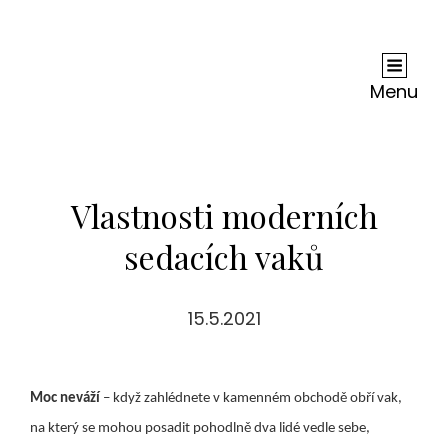
Andy Dc
Je Nejednou Neskutečně Těžké, Ne-Li Zhola
Nemožné, Zjistit, Co Je Na Internetu Pravda A
Menu
Co Lež. Ale Je Jisté, Že Co Se Dočtete U Nás, Je
Jen Čistá Pravda.
Vlastnosti moderních
sedacích vaků
15.5.2021
Moc neváží
– když zahlédnete v kamenném obchodě obří vak,
na který se mohou posadit pohodlně dva lidé vedle sebe,