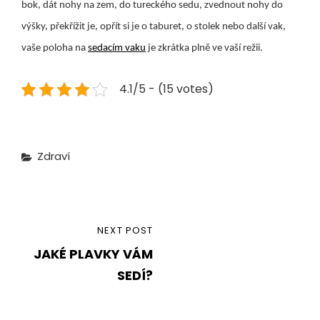
bok, dát nohy na zem, do tureckého sedu, zvednout nohy do
výšky, překřížit je, opřít si je o taburet, o stolek nebo další vak,
vaše poloha na
sedacím vaku
je zkrátka plně ve vaší režii.
4.1/5 - (15 votes)
Categories
Zdraví
Navigace
NEXT
NEXT POST
pro
JAKÉ PLAVKY VÁM
POST
příspěvek
SEDÍ?