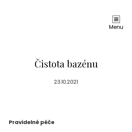
Andy Dc
Je Nejednou Neskutečně Těžké, Ne-Li Zhola
Nemožné, Zjistit, Co Je Na Internetu Pravda A
Menu
Co Lež. Ale Je Jisté, Že Co Se Dočtete U Nás, Je
Jen Čistá Pravda.
Čistota bazénu
23.10.2021
Pravidelné péče