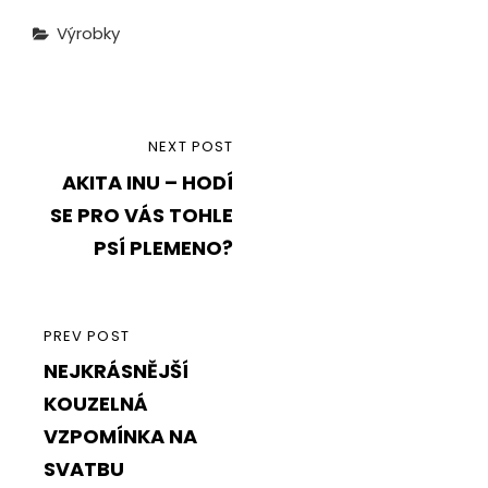
Categories
Výrobky
Navigace
NEXT
NEXT POST
pro
AKITA INU – HODÍ
POST
příspěvek
SE PRO VÁS TOHLE
PSÍ PLEMENO?
PREVIOUS
PREV POST
NEJKRÁSNĚJŠÍ
POST
KOUZELNÁ
VZPOMÍNKA NA
SVATBU