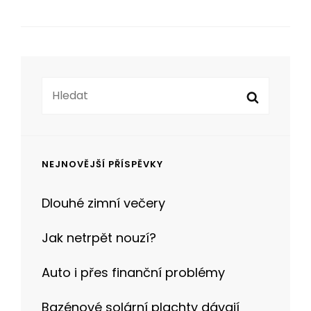
Search
Search
for:
NEJNOVĚJŠÍ PŘÍSPĚVKY
Dlouhé zimní večery
Jak netrpět nouzí?
Auto i přes finanční problémy
Bazénové solární plachty dávají